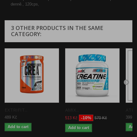
denně., 120cps,
3 OTHER PRODUCTS IN THE SAME
CATEGORY:
EXTRIFIT...
AMIX...
ATP..
489 Kč
399 K
-10%
513 Kč
570 Kč
Add to cart
Add 
Add to cart