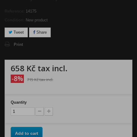
Reference:
14175
Condition:
New product
Tweet
Share
Print
658 Kč
tax incl.
-8%
715 Kč
tax incl.
Quantity
Add to cart