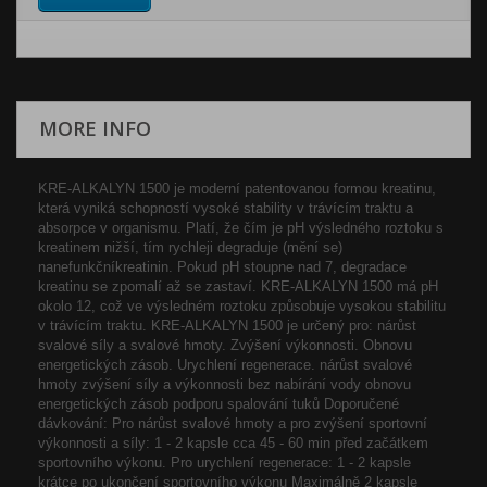
MORE INFO
KRE-ALKALYN 1500 je moderní patentovanou formou kreatinu,
která vyniká schopností vysoké stability v trávícím traktu a
absorpce v organismu. Platí, že čím je pH výsledného roztoku s
kreatinem nižší, tím rychleji degraduje (mění se)
nanefunkčníkreatinin. Pokud pH stoupne nad 7, degradace
kreatinu se zpomalí až se zastaví. KRE-ALKALYN 1500 má pH
okolo 12, což ve výsledném roztoku způsobuje vysokou stabilitu
v trávícím traktu. KRE-ALKALYN 1500 je určený pro: nárůst
svalové síly a svalové hmoty. Zvýšení výkonnosti. Obnovu
energetických zásob. Urychlení regenerace. nárůst svalové
hmoty zvýšení síly a výkonnosti bez nabírání vody obnovu
energetických zásob podporu spalování tuků Doporučené
dávkování: Pro nárůst svalové hmoty a pro zvýšení sportovní
výkonnosti a síly: 1 - 2 kapsle cca 45 - 60 min před začátkem
sportovního výkonu. Pro urychlení regenerace: 1 - 2 kapsle
krátce po ukončení sportovního výkonu Maximálně 2 kapsle