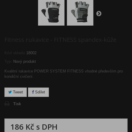
Fitness rukavice - FITNESS spandex-kůže
Kód skladu
18002
Typ:
Nový produkt
Kvalitní rukavice POWER SYSTEM FITNESS vhodné především pro
kondiční cvičení.
Tweet
Sdílet
Tisk
186 Kč
s DPH