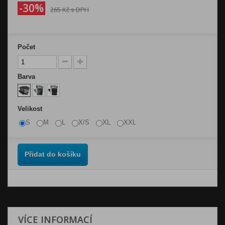
-30%
265 Kč
s DPH
Počet
Barva
Velikost
S
M
L
X/S
XL
XXL
Přidat do košíku
VÍCE INFORMACÍ