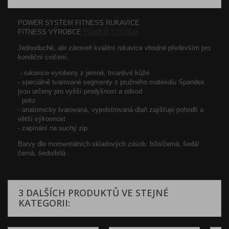
POWER SYSTEM FITNESS RUKAVICE
FITNESS VÝROBCE
POWER SYSTEM
Jednoduché, ale zároveň kvalitní rukavice vhodné především pro
kondiční cvičení.
- rukavice vyrobeny z jemné, trvanlivé kůže
- speciálně tvarované segmenty z pružného materiálu Spandex
jsou určeny pro vyšší prodyšnost a odvod
potu
- anatomicky tvarovaná, vypolstrovaná dlaň zajišťuje pohodlí a
větší výkonnost
- zapínání na suchý zip
Barvy dle momentálních skladových zásob
: bílo/černá, šedá/
černá, šedo/bílá
3 DALŠÍCH PRODUKTŮ VE STEJNÉ
KATEGORII: