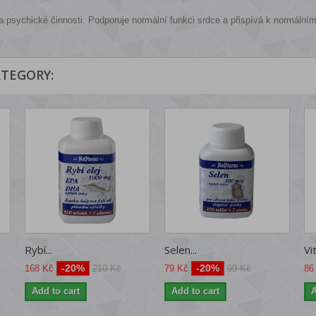
a psychické činnosti. Podporuje normální funkci srdce a přispívá k normální
ATEGORY:
Rybí...
Selen...
Vi
-20%
-20%
168 Kč
210 Kč
79 Kč
99 Kč
86
Add to cart
Add to cart
A