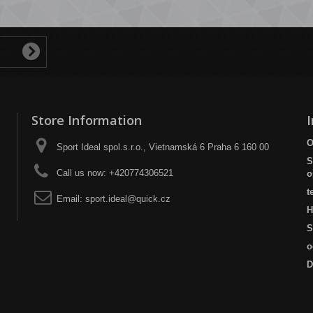
Store Information
O
Sport Ideal spol.s.r.o., Vietnamská 6 Praha 6 160 00
S
Call us now:
+420774306521
o
t
Email:
sport.ideal@quick.cz
H
S
o
D