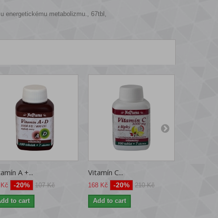
mu energetickému metabolizmu., 67tbl,
tamín A +...
Vitamín C...
Vitamin C..
-20%
-20%
-2
 Kč
107 Kč
168 Kč
210 Kč
94 Kč
dd to cart
Add to cart
Add to ca