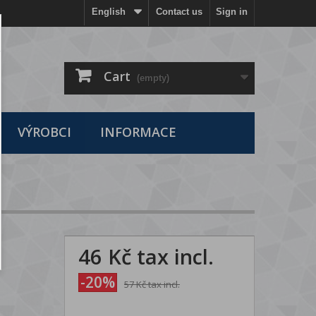
English
Contact us
Sign in
Cart
(empty)
VÝROBCI
INFORMACE
46 Kč
tax incl.
-20%
57 Kč
tax incl.