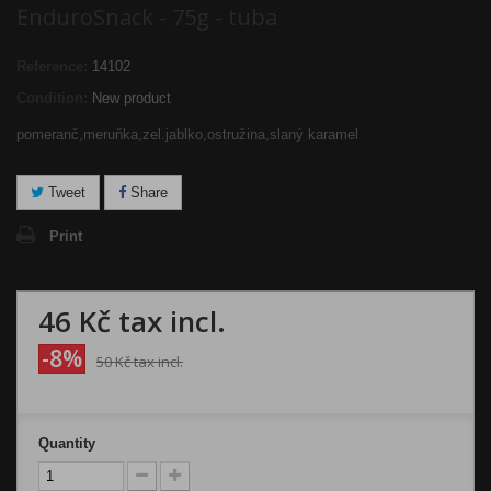
EnduroSnack - 75g - tuba
Reference:
14102
Condition:
New product
pomeranč,meruňka,zel.jablko,ostružina,slaný karamel
Tweet
Share
Print
46 Kč
tax incl.
-8%
50 Kč
tax incl.
Quantity