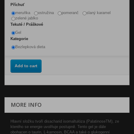
Příchuť
meruňka
ostružina
pomeranč
slaný karamel
zelené jablko
Tekuté / Práškové
Gel
Kategorie
Bezlepková dieta
Add to cart
MORE INFO
Hlavní složku tvoří disacharid isomaltulóza (PalatinoseTM), ze
kterého se energie uvolňuje postupně. Tento gel je dále
obohacen o taurin, L-karnosin, BCAA a také o glukogenní