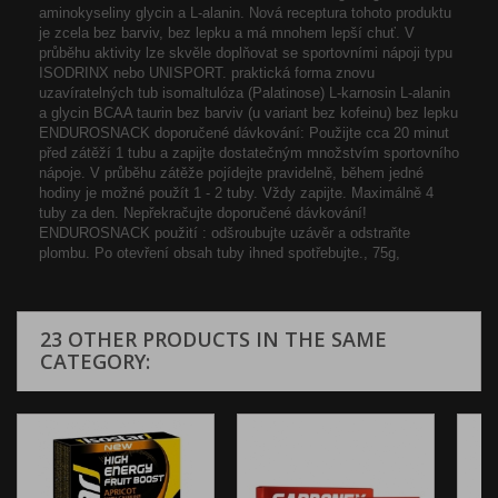
aminokyseliny glycin a L-alanin. Nová receptura tohoto produktu
je zcela bez barviv, bez lepku a má mnohem lepší chuť. V
průběhu aktivity lze skvěle doplňovat se sportovními nápoji typu
ISODRINX nebo UNISPORT. praktická forma znovu
uzavíratelných tub isomaltulóza (Palatinose) L-karnosin L-alanin
a glycin BCAA taurin bez barviv (u variant bez kofeinu) bez lepku
ENDUROSNACK doporučené dávkování: Použijte cca 20 minut
před zátěží 1 tubu a zapijte dostatečným množstvím sportovního
nápoje. V průběhu zátěže pojídejte pravidelně, během jedné
hodiny je možné použít 1 - 2 tuby. Vždy zapijte. Maximálně 4
tuby za den. Nepřekračujte doporučené dávkování!
ENDUROSNACK použití : odšroubujte uzávěr a odstraňte
plombu. Po otevření obsah tuby ihned spotřebujte., 75g,
23 OTHER PRODUCTS IN THE SAME
CATEGORY: