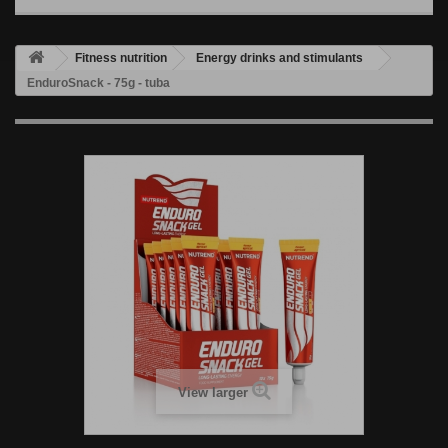
Fitness nutrition
Energy drinks and stimulants
EnduroSnack - 75g - tuba
View larger