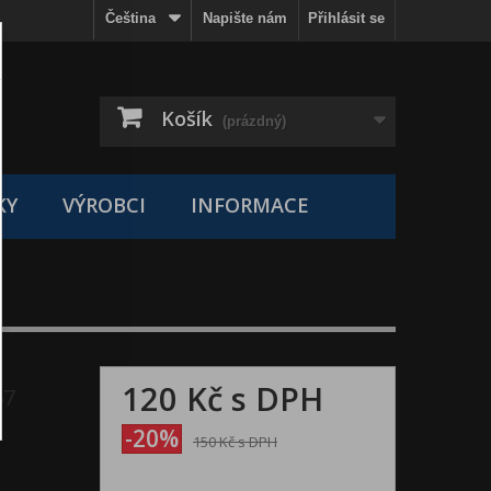
Čeština
Napište nám
Přihlásit se
Košík
(prázdný)
KY
VÝROBCI
INFORMACE
120 Kč
s DPH
67
-20%
150 Kč
s DPH