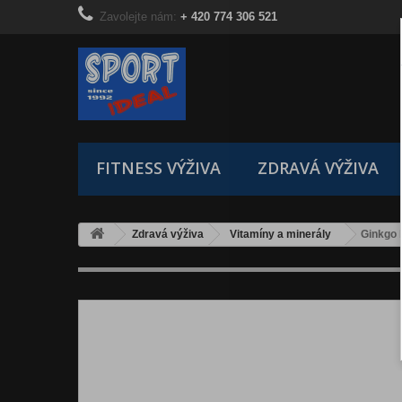
Zavolejte nám:
+ 420 774 306 521
FITNESS VÝŽIVA
ZDRAVÁ VÝŽIVA
Zdravá výživa
Vitamíny a minerály
Ginkgo 