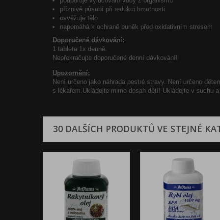
podporuje vylučování vody z organismu
příznivě působí při redukci hmotnosti
osvěžuje tělo
napomáhá k ochraně buněk před oxidativním stresem
Doporučené dávkování:
1 tableta 1x denně.
Nepřekračujte doporučené denní dávkování!
Upozornění:
Není určeno jako náhrada pestré stravy. Není určeno dětem
s lékařem.Ukládejte mimo dosah dětí! Ukládejte v suchu a 
30 DALŠÍCH PRODUKTŮ VE STEJNÉ KAT