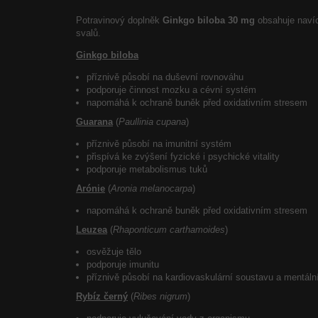
Potravinový doplněk
Ginkgo biloba 30 mg
obsahuje naví
svalů.
Ginkgo biloba
příznivě působí na duševní rovnováhu
podporuje činnost mozku a cévní systém
napomáhá k ochraně buněk před oxidativním stresem
Guarana
(
Paullinia cupana
)
příznivě působí na imunitní systém
přispívá ke zvýšení fyzické i psychické vitality
podporuje metabolismus tuků
Arónie
(
Aronia melanocarpa
)
napomáhá k ochraně buněk před oxidativním stresem
Leuzea
(
Rhaponticum carthamoides
)
osvěžuje tělo
podporuje imunitu
příznivě působí na kardiovaskulární soustavu a mentáln
Rybíz černý
(
Ribes nigrum
)