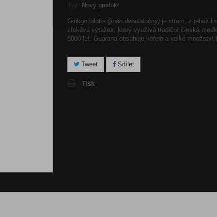
Typ:
Nový produkt
Ginkgo biloba
(jinan dvoulaločný)
je strom, z jehož li
získává výtažek, který využívá tradiční čínská medic
5000 let. Guarana obsahuje kofein a velké množství t
Tweet
Sdílet
Tisk