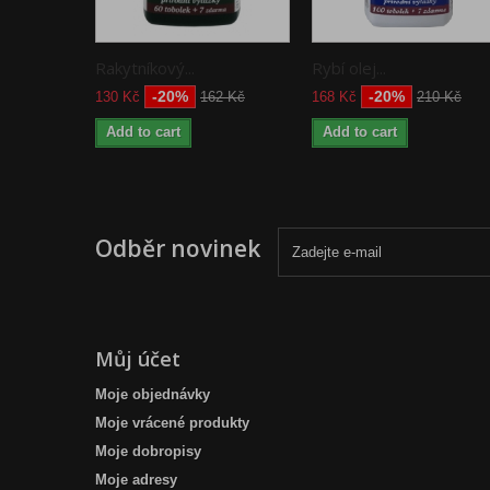
Rakytníkový...
Rybí olej...
-20%
-20%
130 Kč
162 Kč
168 Kč
210 Kč
Add to cart
Add to cart
Odběr novinek
Můj účet
Moje objednávky
Moje vrácené produkty
Moje dobropisy
Moje adresy