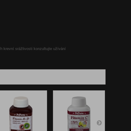
krevní srážlivosti konzultujte užívání