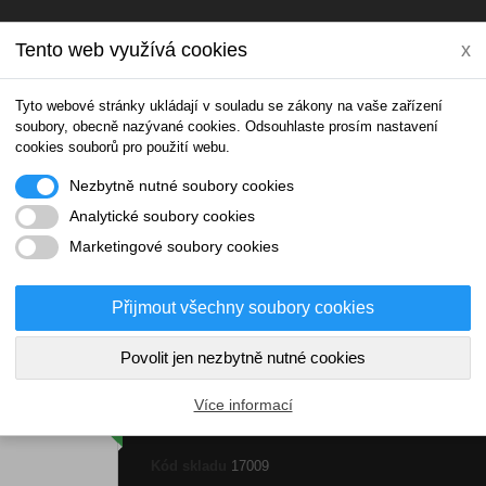
Tento web využívá cookies
x
Tyto webové stránky ukládají v souladu se zákony na vaše zařízení
soubory, obecně nazývané cookies. Odsouhlaste prosím nastavení
cookies souborů pro použití webu.
Nezbytně nutné soubory cookies
IONTOVÉ NÁPOJE
THERMOBOXY
DOPLŇ
Analytické soubory cookies
Marketingové soubory cookies
biloba 30 mg + guarana 67 tablet
Přijmout všechny soubory cookies
Povolit jen nezbytně nutné cookies
VÝPRODEJ!
Ginkgo biloba 30 mg + guarana 
Více informací
tablet
Kód skladu
17009