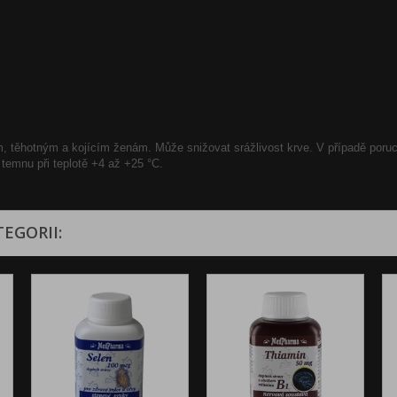
, těhotným a kojícím ženám. Může snižovat srážlivost krve. V případě poruch 
temnu při teplotě +4 až +25 °C.
EGORII: