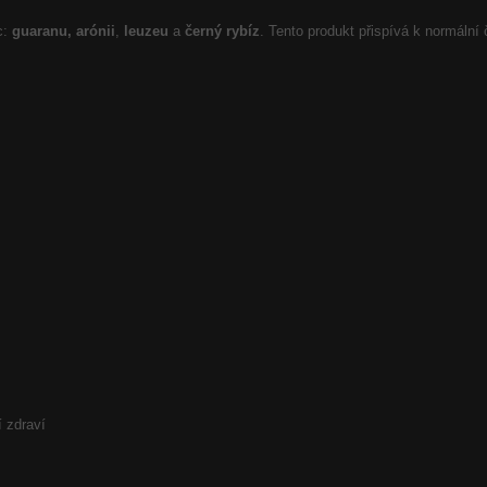
c:
guaranu,
arónii
,
leuzeu
a
černý rybíz
. Tento produkt přispívá k normální
í zdraví