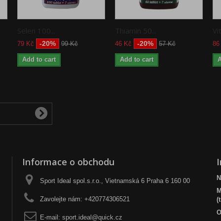
Selen 100...
Thiamin 50...
Vi
-20%
-20%
79 Kč
99 Kč
46 Kč
57 Kč
86
Add to cart
Add to cart
A
Informace o obchodu
N
Sport Ideal spol.s.r.o., Vietnamská 6 Praha 6 160 00
M
Zavolejte nám:
+420774306521
(
O
E-mail:
sport.ideal@quick.cz