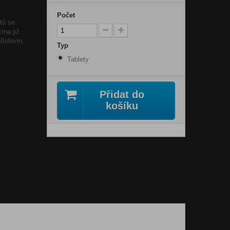
Počet
stů se
ína již
říslovin.
Typ
Tablety
Přidat do
košíku