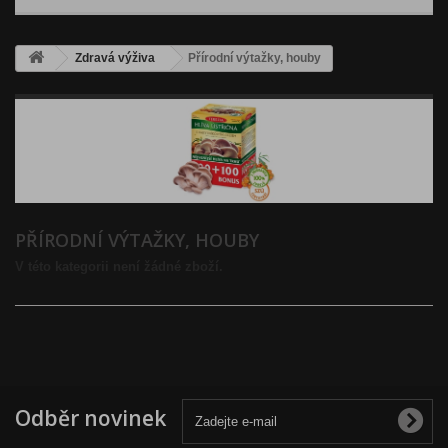
Zdravá výživa
Přírodní výtažky, houby
PŘÍRODNÍ VÝTAŽKY, HOUBY
V této kategorii není žádné zboží.
Odběr novinek